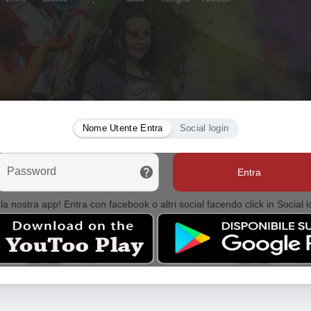
Nome Utente Entra
Social login
Password
Entra
la nostra app! Entra con facebook o altri social facendo click in Social l