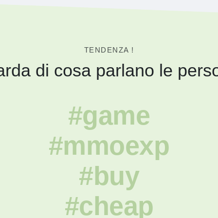
TENDENZA !
rda di cosa parlano le pers
#game
#mmoexp
#buy
#cheap