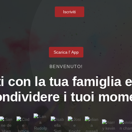
Iscriviti
Scarica l' App
BENVENUTO!
i con la tua famiglia e
ondividere i tuoi mome