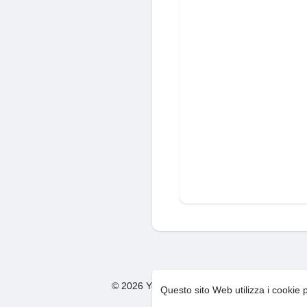
© 2026 You Too Social Network
Condizion
·
Questo sito Web utilizza i cookie 
F