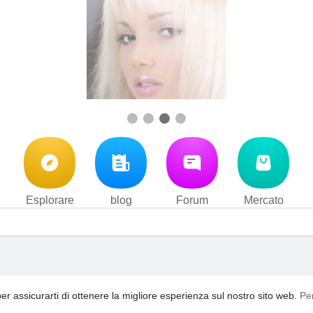
Esplorare
blog
Forum
Mercato
i d'uso
Privacy Policy
Contattaci
Su di noi
blog
Forum
·
·
·
·
·
per assicurarti di ottenere la migliore esperienza sul nostro sito web.
Pe
acebook
video
YouTooShortVideo
YouTooFreeSpin
Ling
·
·
·
·