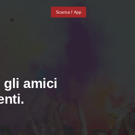
Scarica l' App
 gli amici
nti.