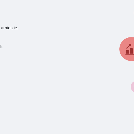
 amicizie.
i.