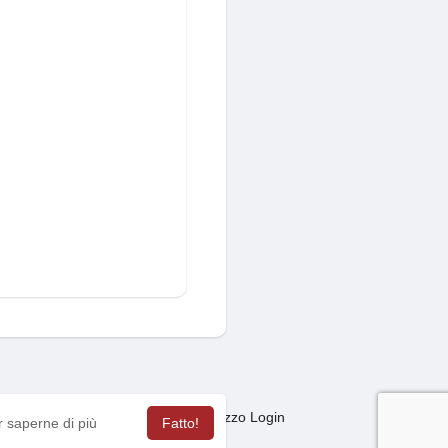
Mercato
sagas
Termini Utilizzo Login
·
·
·
r saperne di più
Fatto!
ua