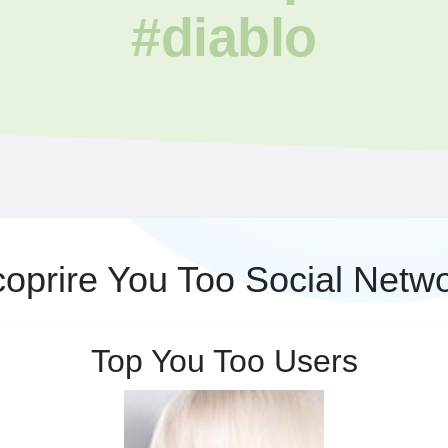
#diablo
oprire You Too Social Netw
Top You Too Users