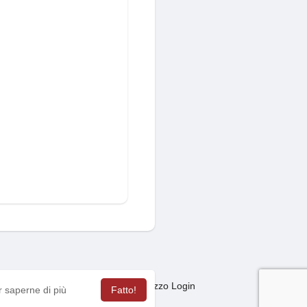
Mercato
sagas
Termini Utilizzo Login
·
·
·
r saperne di più
Fatto!
ua