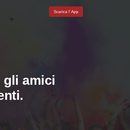
Scarica l' App
 gli amici
nti.