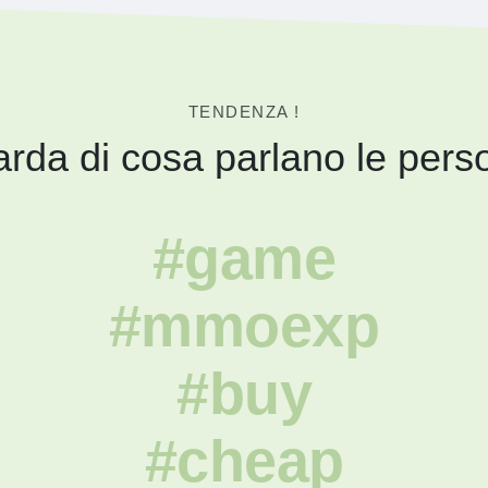
TENDENZA !
rda di cosa parlano le pers
#game
#mmoexp
#buy
#cheap