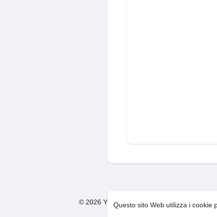
© 2026 You Too Social Network
Condizion
·
Questo sito Web utilizza i cookie 
F