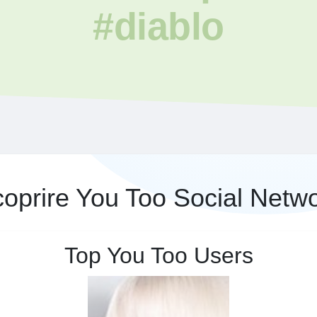
#diablo
oprire You Too Social Netw
Top You Too Users