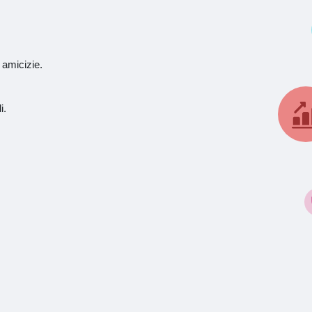
 amicizie.
i.