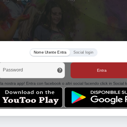
Nome Utente Entra
Social login
Password
Entra
la nostra app! Entra con facebook o altri social facendo click in Social l