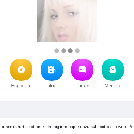
Esplorare
blog
Forum
Mercato
i d'uso
Privacy Policy
Contattaci
Su di noi
blog
Forum
·
·
·
·
·
per assicurarti di ottenere la migliore esperienza sul nostro sito web.
Pe
acebook
video
YouTooShortVideo
YouTooFreeSpin
Ling
·
·
·
·