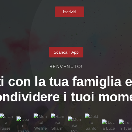
Iscriviti
Scarica l' App
BENVENUTO!
i con la tua famiglia e
ondividere i tuoi mome