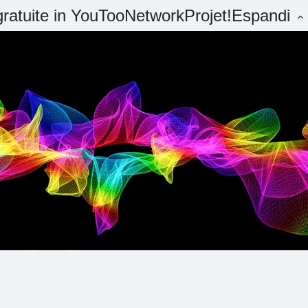
 gratuite in YouTooNetworkProjet!
Espandi