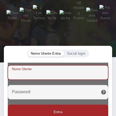
Nome Utente Entra
Social login
Nome Utente
Password
Entra