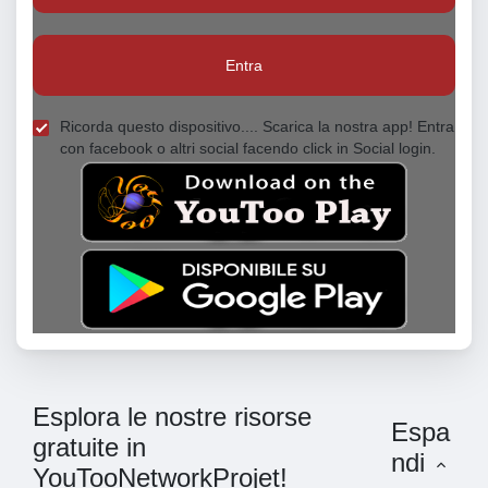
Entra
Ricorda questo dispositivo.... Scarica la nostra app! Entra
con facebook o altri social facendo click in Social login.
Esplora le nostre risorse
Espa
gratuite in
ndi
YouTooNetworkProjet!