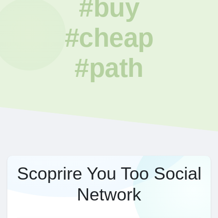
#buy
#cheap
#path
Scoprire You Too Social
Network