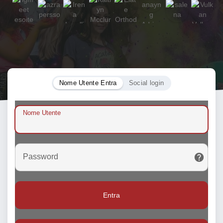
Nome Utente Entra
Social login
Nome Utente
Password
Entra