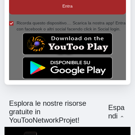
Entra
Ricorda questo dispositivo.... Scarica la nostra app! Entra
con facebook o altri social facendo click in Social login.
Esplora le nostre risorse
Espa
gratuite in
ndi
YouTooNetworkProjet!