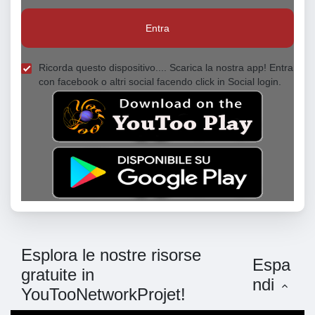
Entra
Ricorda questo dispositivo.... Scarica la nostra app! Entra
con facebook o altri social facendo click in Social login.
Esplora le nostre risorse
Espa
gratuite in
ndi
YouTooNetworkProjet!