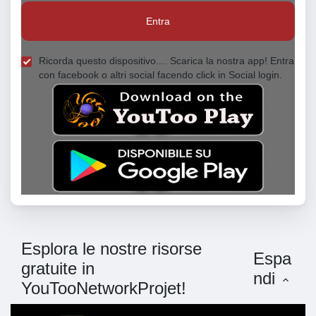
Entra
Ricorda questo dispositivo.... Scarica la nostra app! Entra
con facebook o altri social facendo click in Social login.
Esplora le nostre risorse
Espa
gratuite in
ndi
YouTooNetworkProjet!