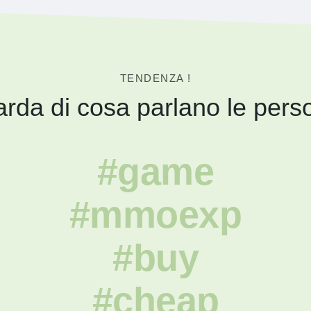
TENDENZA !
rda di cosa parlano le pers
#game
#mmoexp
#buy
#cheap