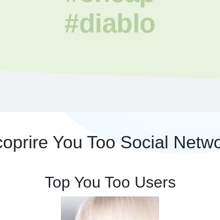
#diablo
oprire You Too Social Netw
Top You Too Users