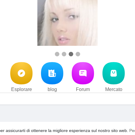
Esplorare
blog
Forum
Mercato
i d'uso
Privacy Policy
Contattaci
Su di noi
blog
Forum
·
·
·
·
·
per assicurarti di ottenere la migliore esperienza sul nostro sito web.
Pe
acebook
video
YouTooShortVideo
YouTooFreeSpin
Ling
·
·
·
·