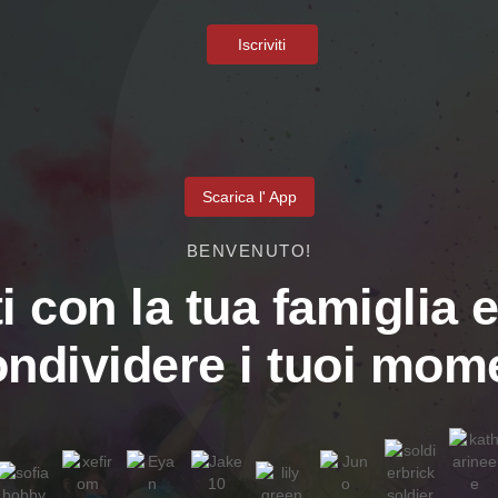
Iscriviti
Scarica l' App
BENVENUTO!
i con la tua famiglia e
ondividere i tuoi mome