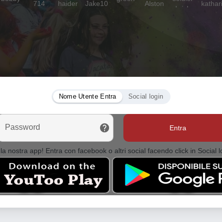
Nome Utente Entra
Social login
Password
Entra
la nostra app! Entra con facebook o altri social facendo click in Social l