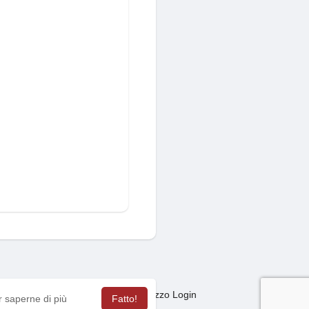
Mercato
sagas
Termini Utilizzo Login
·
·
·
r saperne di più
Fatto!
ua