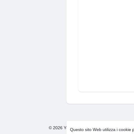
© 2026 You Too Social Network
Condizion
·
Questo sito Web utilizza i cookie 
F