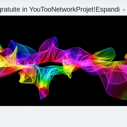
 gratuite in YouTooNetworkProjet!
Espandi