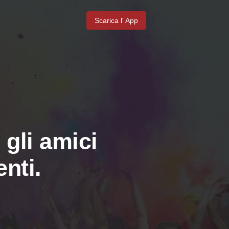
Scarica l' App
 gli amici
nti.