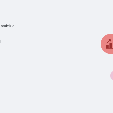
 amicizie.
i.