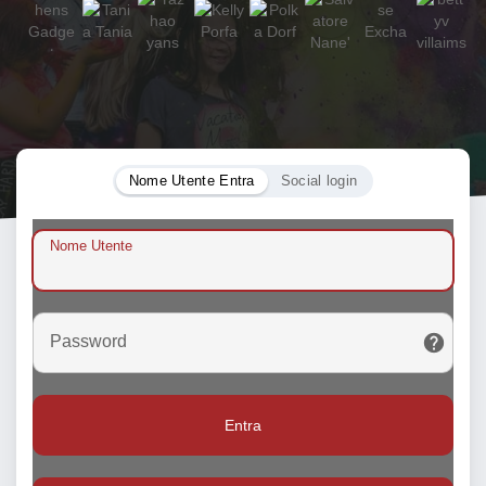
Nome Utente Entra
Social login
Nome Utente
Password
Entra