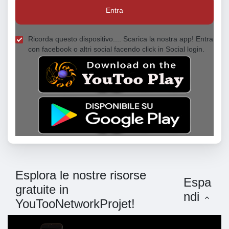
Entra
Ricorda questo dispositivo.... Scarica la nostra app! Entra
con facebook o altri social facendo click in Social login.
Esplora le nostre risorse
Espa
gratuite in
ndi
YouTooNetworkProjet!