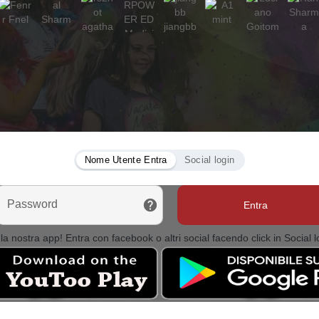
Nome Utente Entra
Social login
Password
Entra
la nostra app! Entra con facebook o altri social facendo click in Social l