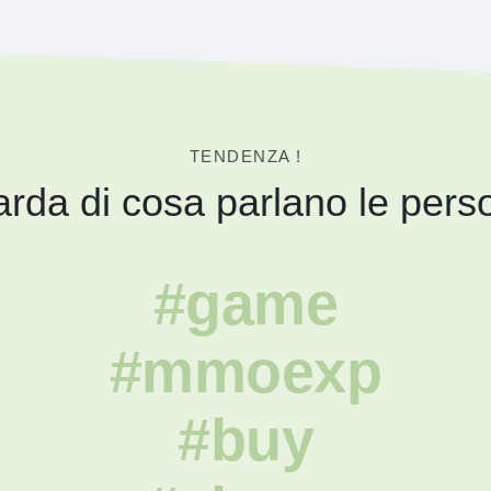
TENDENZA !
rda di cosa parlano le pers
#game
#mmoexp
#buy