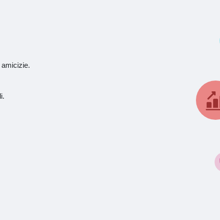
 amicizie.
i.