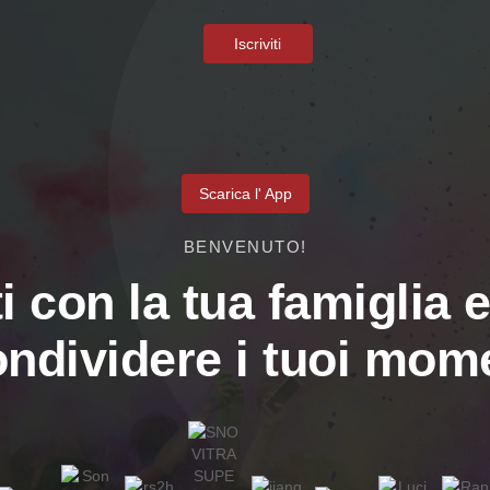
Iscriviti
Scarica l' App
BENVENUTO!
i con la tua famiglia e
ondividere i tuoi mome