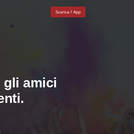
Scarica l' App
 gli amici
nti.