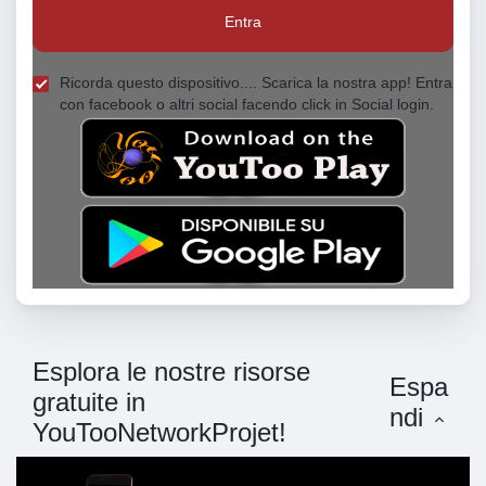
Entra
Ricorda questo dispositivo.... Scarica la nostra app! Entra
con facebook o altri social facendo click in Social login.
Esplora le nostre risorse
Espa
gratuite in
ndi
YouTooNetworkProjet!