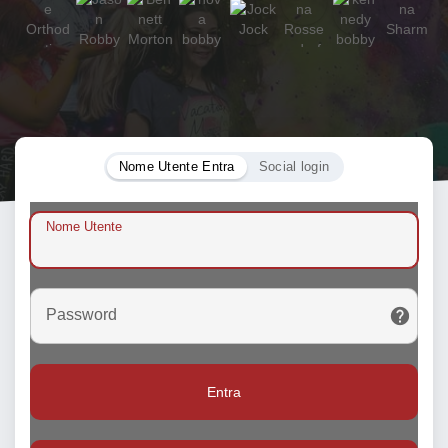
Nome Utente Entra
Social login
Nome Utente
Password
Entra