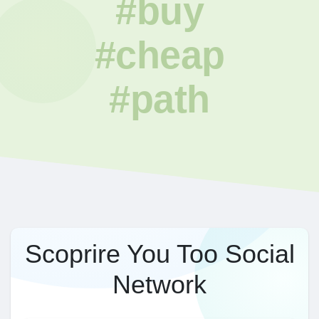
#buy
#cheap
#path
Scoprire You Too Social
Network