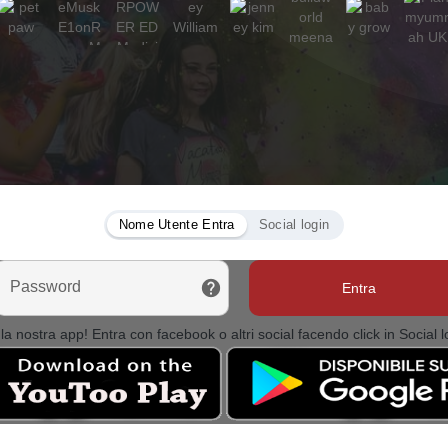
Nome Utente Entra
Social login
Password
Entra
la nostra app! Entra con facebook o altri social facendo click in Social l