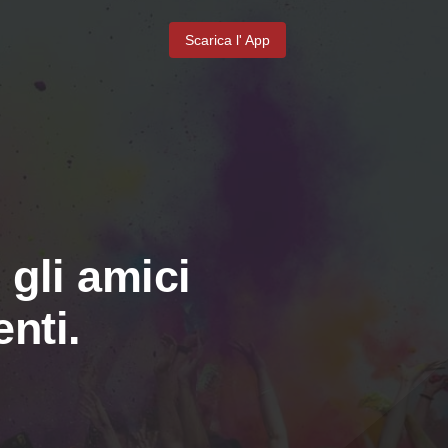
Scarica l' App
 gli amici
nti.