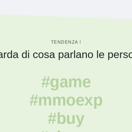
TENDENZA !
rda di cosa parlano le pers
#game
#mmoexp
#buy