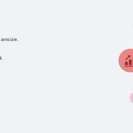
 amicizie.
i.