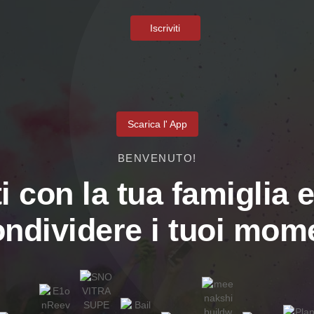
Iscriviti
Scarica l' App
BENVENUTO!
i con la tua famiglia e
ondividere i tuoi mome