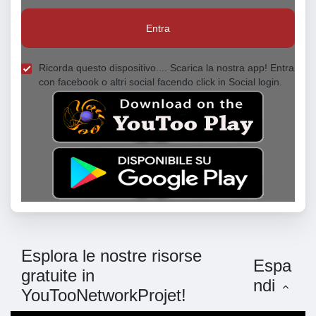
Entra
Ricorda questo dispositivo.... Scarica la nostra app! Entra
con facebook o altri social facendo click in Social login.
Esplora le nostre risorse
Espa
gratuite in
ndi
YouTooNetworkProjet!