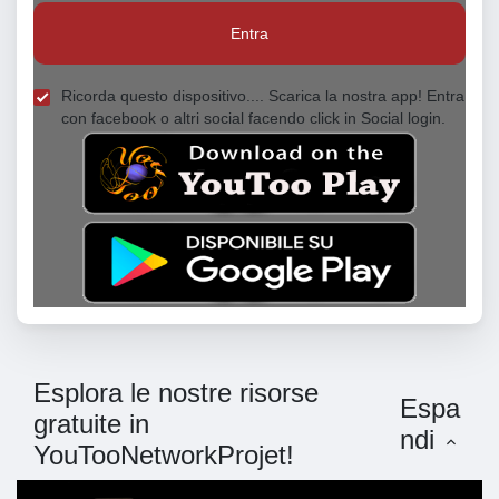
Entra
Ricorda questo dispositivo.... Scarica la nostra app! Entra
con facebook o altri social facendo click in Social login.
Esplora le nostre risorse
Espa
gratuite in
ndi
YouTooNetworkProjet!