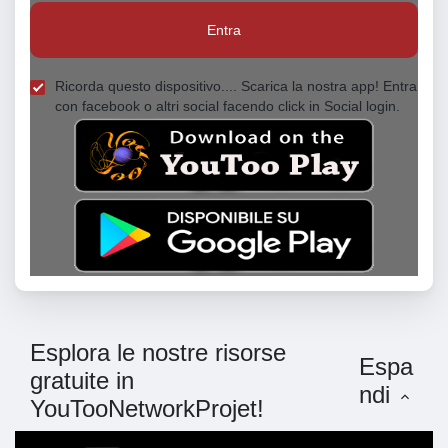
Entra
Ricorda questo dispositivo.... Scarica la nostra app! Entra
con facebook o altri social facendo click in Social login.
Esplora le nostre risorse
Espa
gratuite in
ndi
YouTooNetworkProjet!