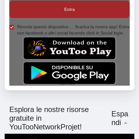
Entra
Ricorda questo dispositivo.... Scarica la nostra app! Entra
con facebook o altri social facendo click in Social login.
Esplora le nostre risorse
Espa
gratuite in
ndi
YouTooNetworkProjet!