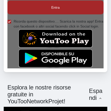
Entra
Ricorda questo dispositivo.... Scarica la nostra app! Entra
con facebook o altri social facendo click in Social login.
Esplora le nostre risorse
Espa
gratuite in
ndi
YouTooNetworkProjet!