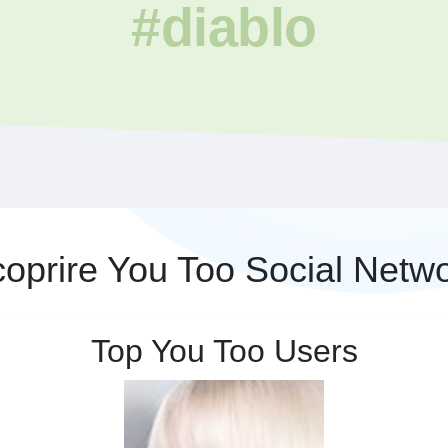
#diablo
oprire You Too Social Netw
Top You Too Users