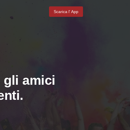
Scarica l' App
 gli amici
nti.