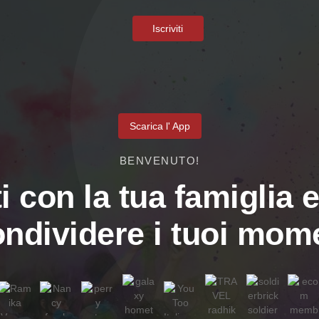
Iscriviti
Scarica l' App
BENVENUTO!
i con la tua famiglia e
ondividere i tuoi mome