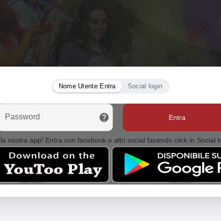
Nome Utente Entra
Social login
Password
Entra
la nostra app! Entra con facebook o altri social facendo click in Social l