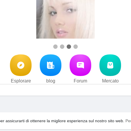
Esplorare
blog
Forum
Mercato
i d'uso
Privacy Policy
Contattaci
Su di noi
blog
Forum
·
·
·
·
·
per assicurarti di ottenere la migliore esperienza sul nostro sito web.
Pe
acebook
video
YouTooShortVideo
YouTooFreeSpin
Ling
·
·
·
·