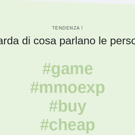
TENDENZA !
rda di cosa parlano le pers
#game
#mmoexp
#buy
#cheap