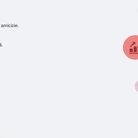
 amicizie.
i.