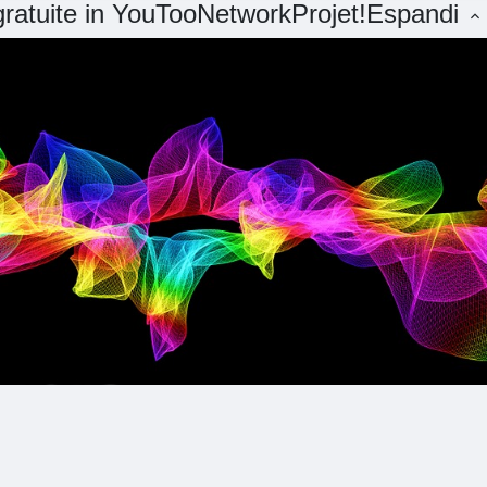
 gratuite in YouTooNetworkProjet!
Espandi