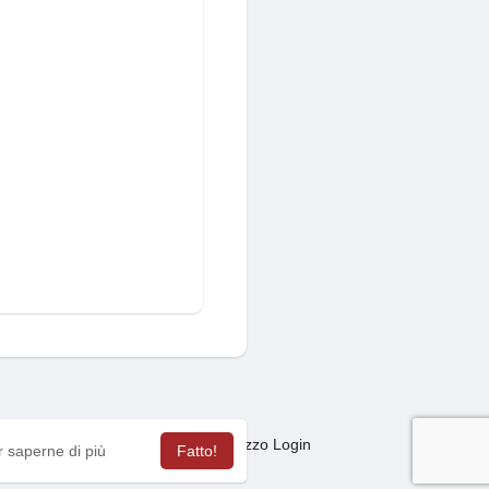
Mercato
sagas
Termini Utilizzo Login
·
·
·
r saperne di più
Fatto!
ua