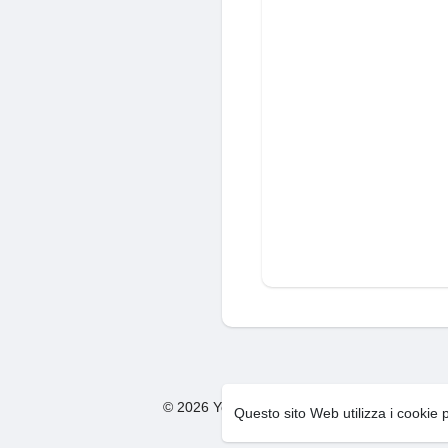
© 2026 You Too Social Network
Condizion
·
Questo sito Web utilizza i cookie 
F