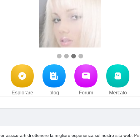
Esplorare
blog
Forum
Mercato
i d'uso
Privacy Policy
Contattaci
Su di noi
blog
Forum
·
·
·
·
·
per assicurarti di ottenere la migliore esperienza sul nostro sito web.
Pe
acebook
video
YouTooShortVideo
YouTooFreeSpin
Ling
·
·
·
·