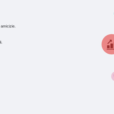
 amicizie.
i.