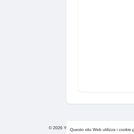
© 2026 You Too Social Network
Condizion
·
Questo sito Web utilizza i cookie 
F