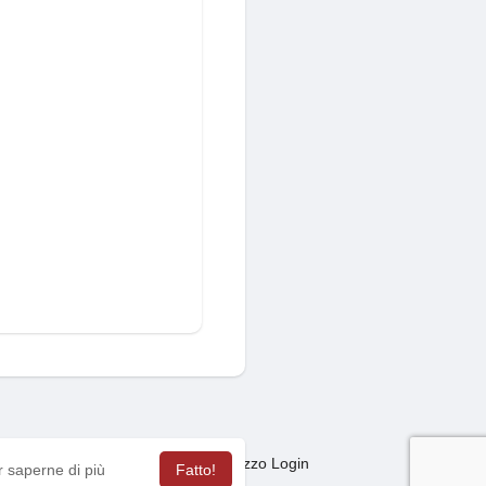
Mercato
sagas
Termini Utilizzo Login
·
·
·
r saperne di più
Fatto!
ua