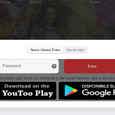
Nome Utente Entra
Social login
Password
Entra
la nostra app! Entra con facebook o altri social facendo click in Social l