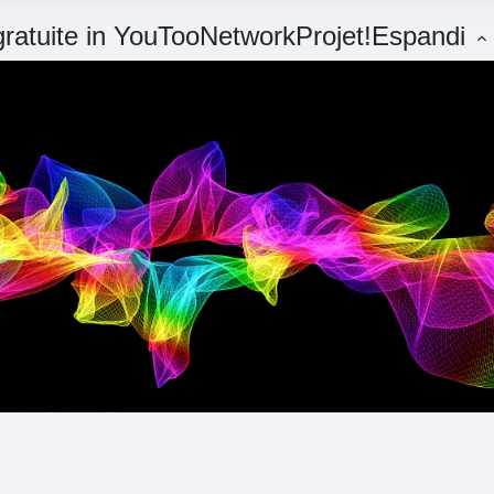
 gratuite in YouTooNetworkProjet!
Espandi