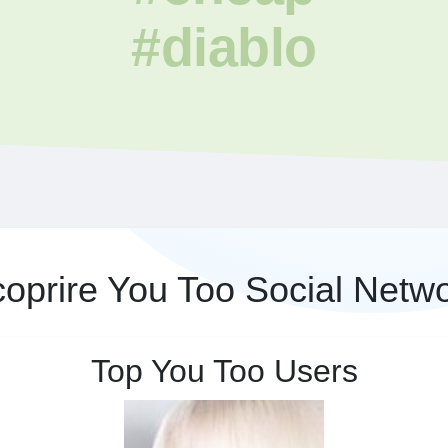
#diablo
oprire You Too Social Netw
Top You Too Users