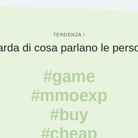
TENDENZA !
rda di cosa parlano le pers
#game
#mmoexp
#buy
#cheap