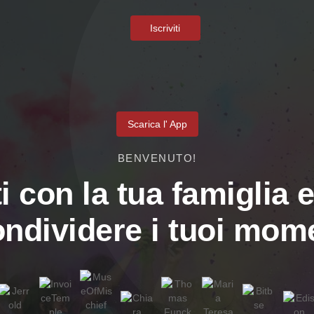
Iscriviti
Scarica l' App
BENVENUTO!
i con la tua famiglia e
ondividere i tuoi mome