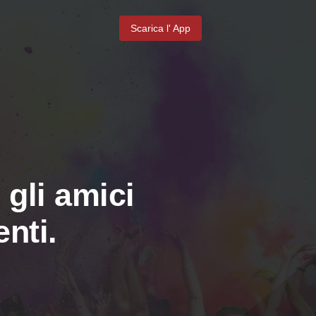
Scarica l' App
 gli amici
nti.