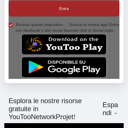
Entra
Ricorda questo dispositivo.... Scarica la nostra app! Entra
con facebook o altri social facendo click in Social login.
Esplora le nostre risorse
Espa
gratuite in
ndi
YouTooNetworkProjet!