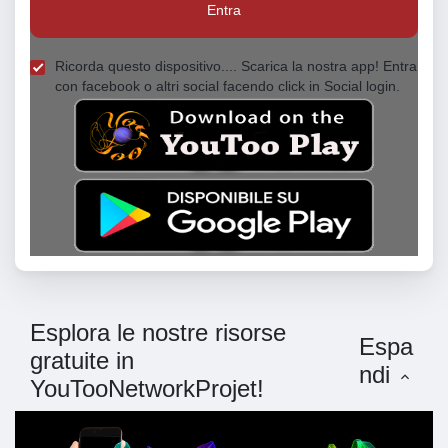
Entra
Ricorda questo dispositivo.... Scarica la nostra app! Entra
con facebook o altri social facendo click in Social login.
Esplora le nostre risorse
Espa
gratuite in
ndi
YouTooNetworkProjet!