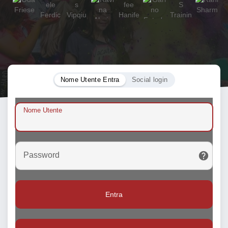
Nome Utente Entra
Social login
Nome Utente
Password
Entra