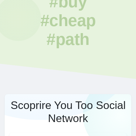
#buy
#cheap
#path
Scoprire You Too Social
Network