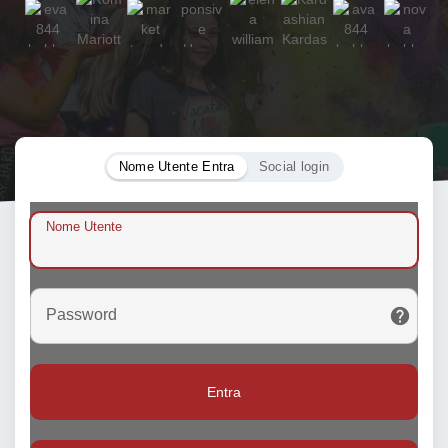
Nome Utente Entra
Social login
Nome Utente
Password
Entra