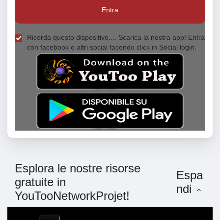
Entra
Ricorda questo dispositivo.... Scarica la nostra app! Entra
con facebook o altri social facendo click in Social login.
Esplora le nostre risorse
Espa
gratuite in
ndi
YouTooNetworkProjet!