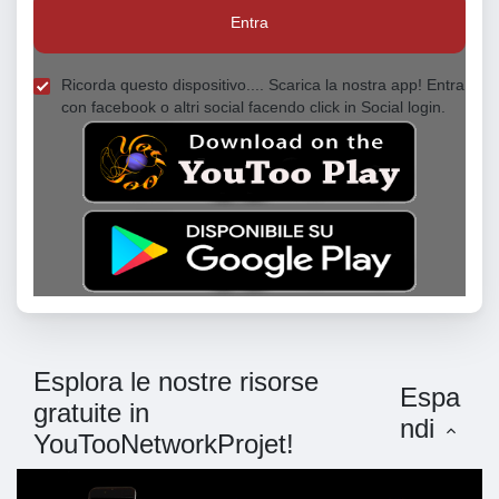
Entra
Ricorda questo dispositivo.... Scarica la nostra app! Entra
con facebook o altri social facendo click in Social login.
Esplora le nostre risorse
Espa
gratuite in
ndi
YouTooNetworkProjet!