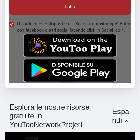
Entra
Ricorda questo dispositivo.... Scarica la nostra app! Entra
con facebook o altri social facendo click in Social login.
Esplora le nostre risorse
Espa
gratuite in
ndi
YouTooNetworkProjet!