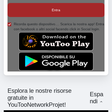
Entra
Ricorda questo dispositivo.... Scarica la nostra app! Entra
con facebook o altri social facendo click in Social login.
Esplora le nostre risorse
Espa
gratuite in
ndi
YouTooNetworkProjet!