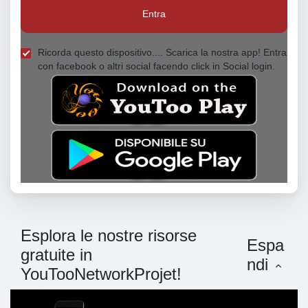
Entra
Ricorda questo dispositivo.... Scarica la nostra app! Entra
con facebook o altri social facendo click in Social login.
Esplora le nostre risorse
Espa
gratuite in
ndi
YouTooNetworkProjet!