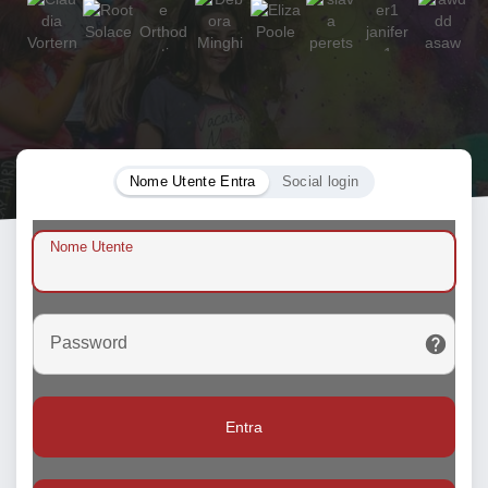
Nome Utente Entra
Social login
Nome Utente
Password
Entra