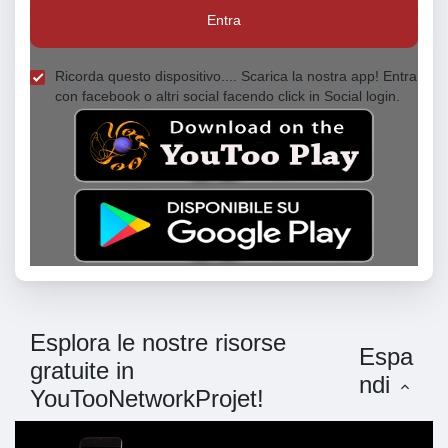
Entra
Ricorda questo dispositivo.... Scarica la nostra app! Entra
con facebook o altri social facendo click in Social login.
Esplora le nostre risorse
Espa
gratuite in
ndi
YouTooNetworkProjet!