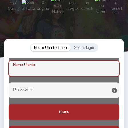
Nome Utente Entra
Social login
Nome Utente
Password
Entra