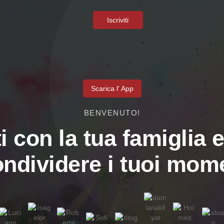
Iscriviti
Scarica l' App
BENVENUTO!
i con la tua famiglia e
ondividere i tuoi mome