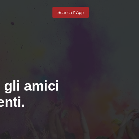
Scarica l' App
 gli amici
nti.