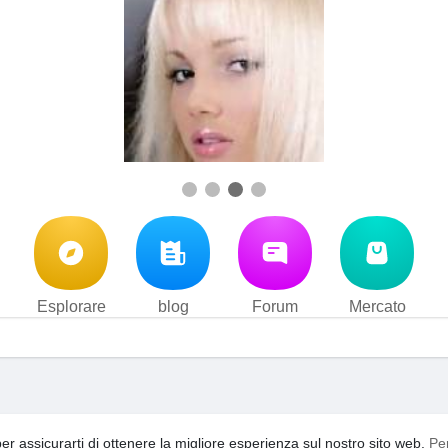
Esplorare
blog
Forum
Mercato
i d'uso
Privacy Policy
Contattaci
Su di noi
blog
Forum
·
·
·
·
·
per assicurarti di ottenere la migliore esperienza sul nostro sito web.
Pe