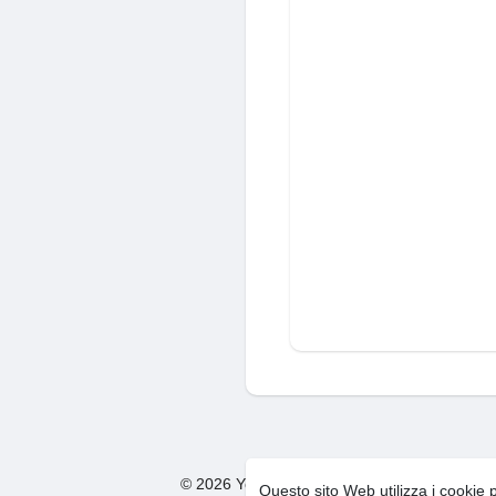
© 2026 You Too Social Network
Condizion
·
Questo sito Web utilizza i cookie 