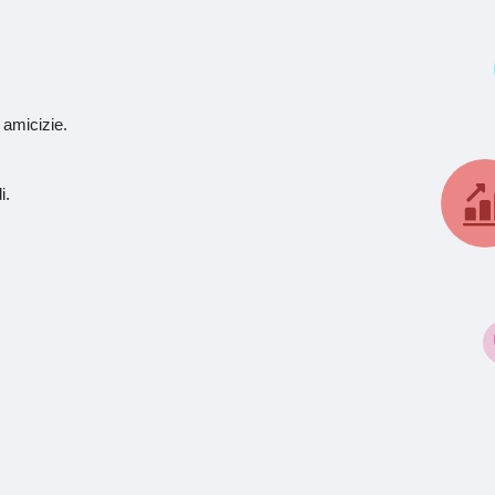
 amicizie.
i.