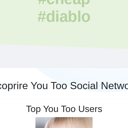
#diablo
oprire You Too Social Netw
Top You Too Users