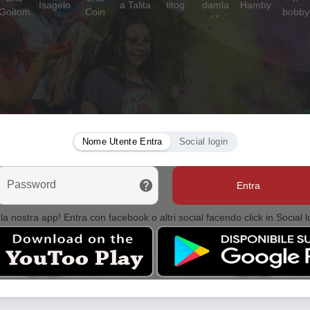
Nome Utente Entra
Social login
Password
Entra
la nostra app! Entra con facebook o altri social facendo click in Social l