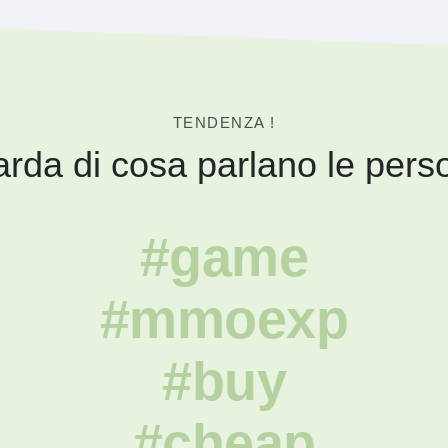
TENDENZA !
rda di cosa parlano le pers
#game
#mmoexp
#buy
#cheap