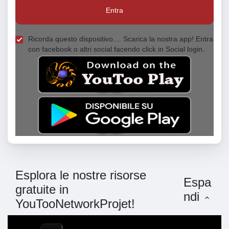
Entra
Ricorda questo dispositivo.... Scarica la nostra app! Entra
con facebook o altri social facendo click in Social login.
Esplora le nostre risorse
Espa
gratuite in
ndi
YouTooNetworkProjet!