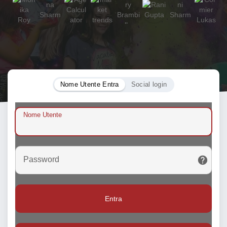
Nome Utente Entra
Social login
Nome Utente
Password
Entra