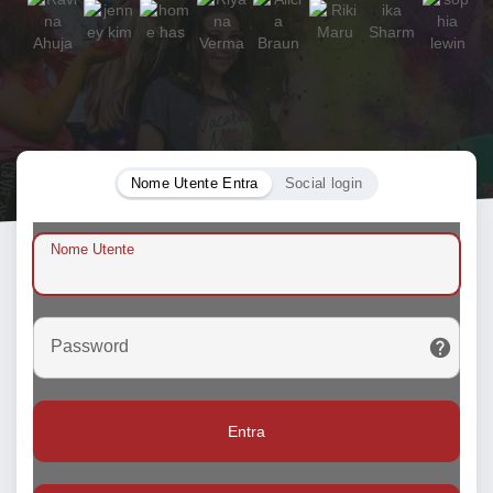
Nome Utente Entra
Social login
Nome Utente
Password
Entra