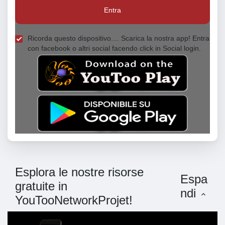
Entra
Ricorda questo dispositivo.... Scarica la nostra app! Entra
con facebook o altri social facendo click in Social login.
Esplora le nostre risorse
Espa
gratuite in
ndi
YouTooNetworkProjet!