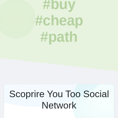
#buy
#cheap
#path
Scoprire You Too Social
Network