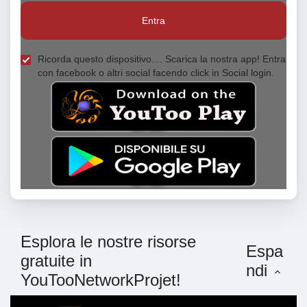
Entra
Ricorda questo dispositivo.... Scarica la nostra app! Entra
con facebook o altri social facendo click in Social login.
Esplora le nostre risorse
Espa
gratuite in
ndi
YouTooNetworkProjet!