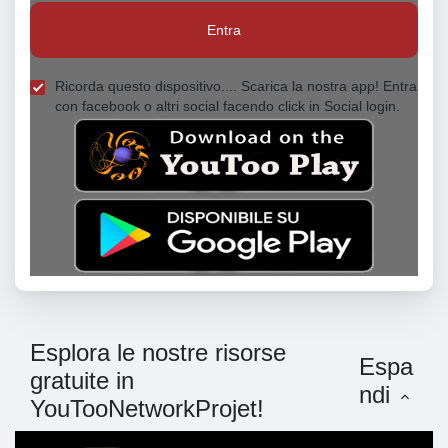
Entra
Ricorda questo dispositivo.... Scarica la nostra app! Entra
con facebook o altri social facendo click in Social login.
Esplora le nostre risorse
Espa
gratuite in
ndi
YouTooNetworkProjet!