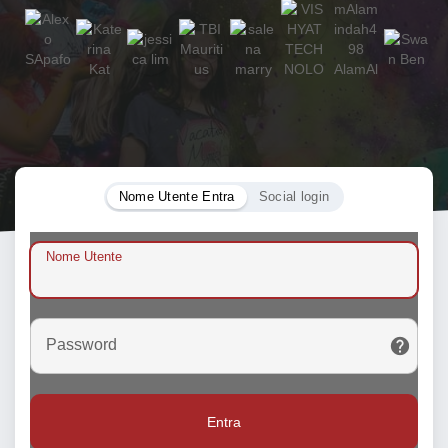
Nome Utente Entra
Social login
Nome Utente
Password
Entra