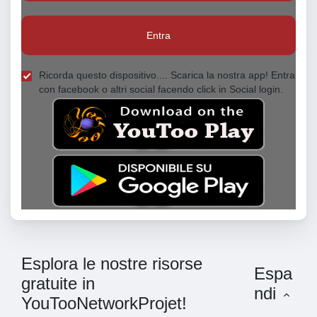
Entra
Ricorda questo dispositivo.... Scarica la nostra app! Entra
con facebook o altri social facendo click in Social login.
Esplora le nostre risorse
Espa
gratuite in
ndi
YouTooNetworkProjet!