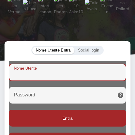
Nome Utente Entra
Social login
Nome Utente
Password
Entra