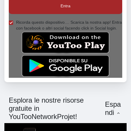
Entra
Ricorda questo dispositivo.... Scarica la nostra app! Entra
con facebook o altri social facendo click in Social login.
Esplora le nostre risorse
Espa
gratuite in
ndi
YouTooNetworkProjet!