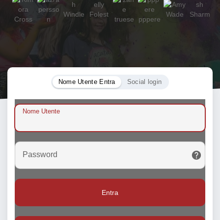
Nome Utente Entra
Social login
Nome Utente
Password
Entra