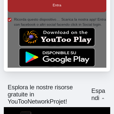
Entra
Ricorda questo dispositivo.... Scarica la nostra app! Entra
con facebook o altri social facendo click in Social login.
Esplora le nostre risorse
Espa
gratuite in
ndi
YouTooNetworkProjet!