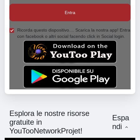
Entra
Ricorda questo dispositivo.... Scarica la nostra app! Entra
con facebook o altri social facendo click in Social login.
Esplora le nostre risorse
Espa
gratuite in
ndi
YouTooNetworkProjet!