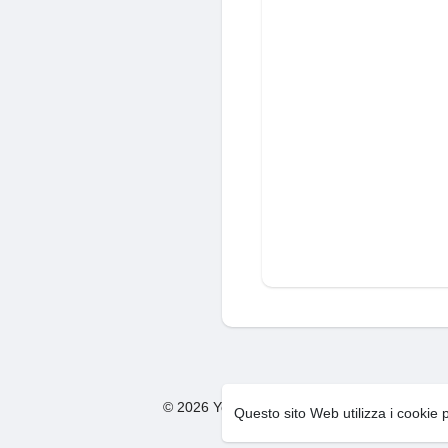
© 2026 You Too Social Network
Condizion
·
Questo sito Web utilizza i cookie 
F