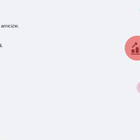
 amicizie.
i.