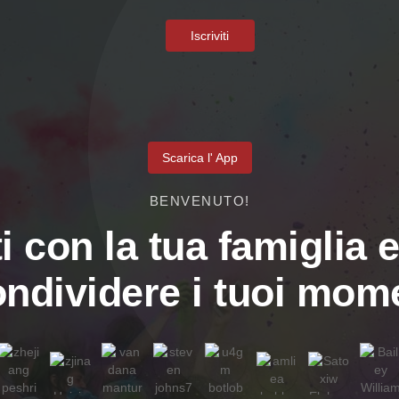
Iscriviti
Scarica l' App
BENVENUTO!
i con la tua famiglia e
ondividere i tuoi mome