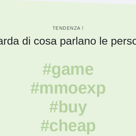
TENDENZA !
rda di cosa parlano le pers
#game
#mmoexp
#buy
#cheap