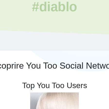
#diablo
oprire You Too Social Netw
Top You Too Users