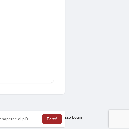
Mercato
sagas
Termini Utilizzo Login
·
·
·
r saperne di più
Fatto!
ua