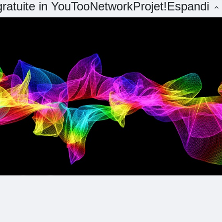
 gratuite in YouTooNetworkProjet!
Espandi