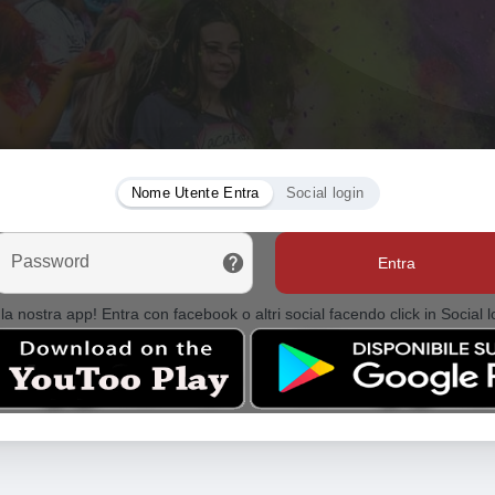
Nome Utente Entra
Social login
Password
Entra
la nostra app! Entra con facebook o altri social facendo click in Social l