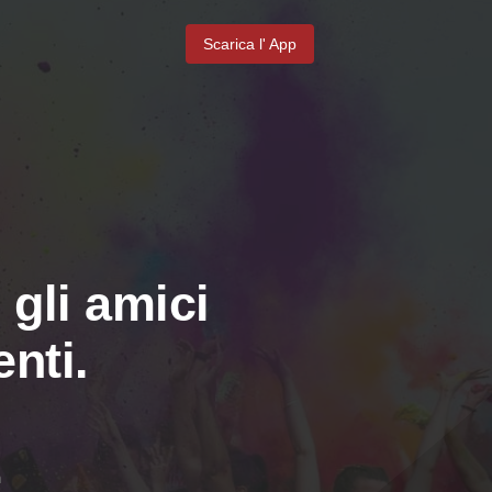
Scarica l' App
 gli amici
nti.