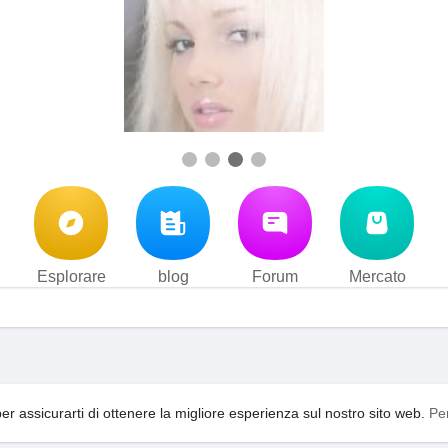
Esplorare
blog
Forum
Mercato
i d'uso
Privacy Policy
Contattaci
Su di noi
blog
Forum
·
·
·
·
·
per assicurarti di ottenere la migliore esperienza sul nostro sito web.
Pe
acebook
video
YouTooShortVideo
YouTooFreeSpin
Ling
·
·
·
·