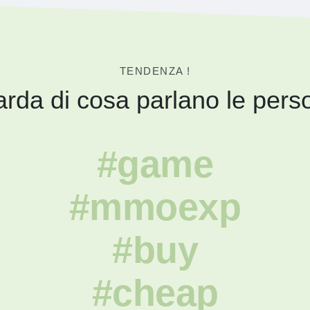
TENDENZA !
rda di cosa parlano le pers
#game
#mmoexp
#buy
#cheap