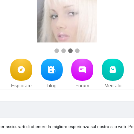
Esplorare
blog
Forum
Mercato
i d'uso
Privacy Policy
Contattaci
Su di noi
blog
Forum
·
·
·
·
·
per assicurarti di ottenere la migliore esperienza sul nostro sito web.
Pe
acebook
video
YouTooShortVideo
YouTooFreeSpin
Ling
·
·
·
·