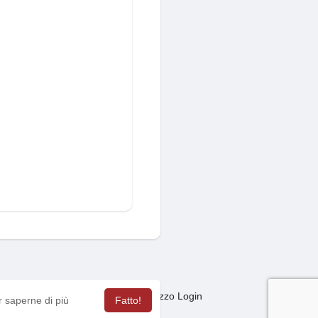
Mercato
sagas
Termini Utilizzo Login
·
·
·
r saperne di più
Fatto!
ua