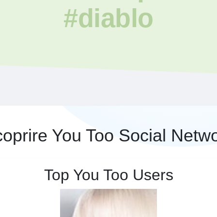
#diablo
oprire You Too Social Netw
Top You Too Users