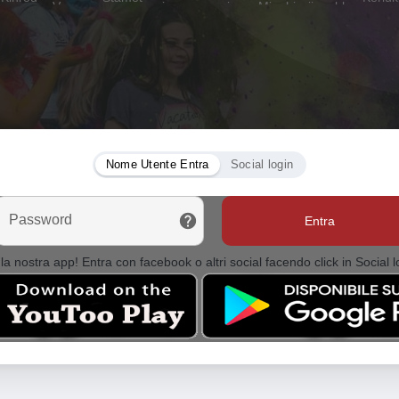
Nome Utente Entra
Social login
Password
Entra
la nostra app! Entra con facebook o altri social facendo click in Social l