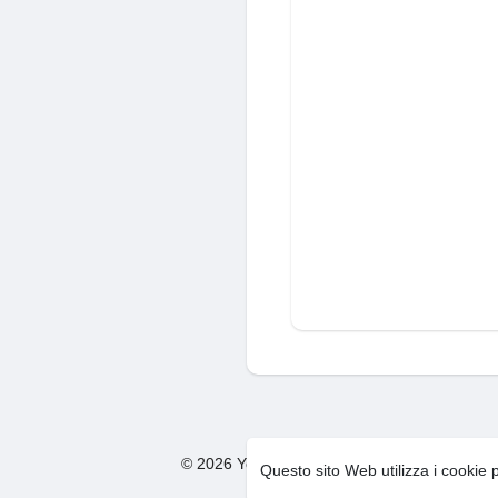
© 2026 You Too Social Network
Condizion
·
Questo sito Web utilizza i cookie 
F