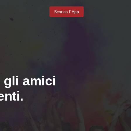
Scarica l' App
 gli amici
nti.