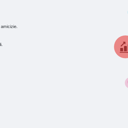
 amicizie.
i.