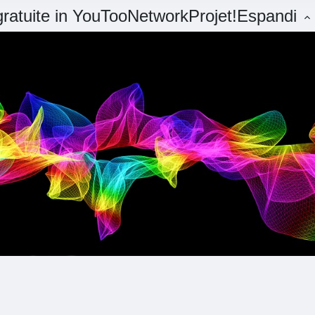
 gratuite in YouTooNetworkProjet!
Espandi