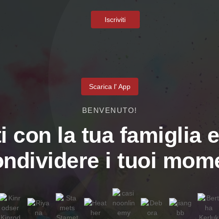
Iscriviti
Scarica l' App
BENVENUTO!
i con la tua famiglia e
ondividere i tuoi mome