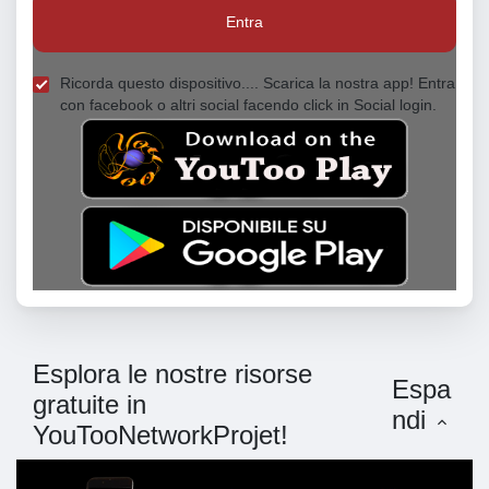
Entra
Ricorda questo dispositivo.... Scarica la nostra app! Entra
con facebook o altri social facendo click in Social login.
Esplora le nostre risorse
Espa
gratuite in
ndi
YouTooNetworkProjet!