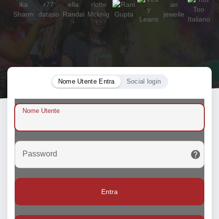
Nome Utente Entra
Social login
Nome Utente
Password
Entra