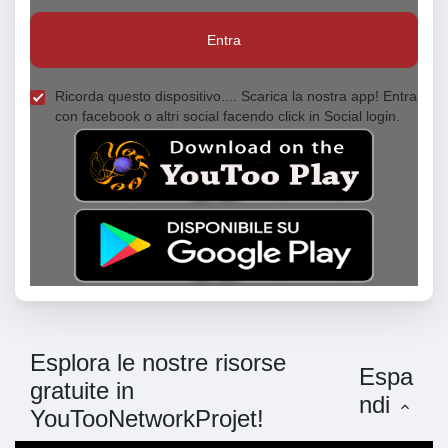
Entra
Ricorda questo dispositivo.... Scarica la nostra app! Entra
con facebook o altri social facendo click in Social login.
Esplora le nostre risorse
Espa
gratuite in
ndi
YouTooNetworkProjet!