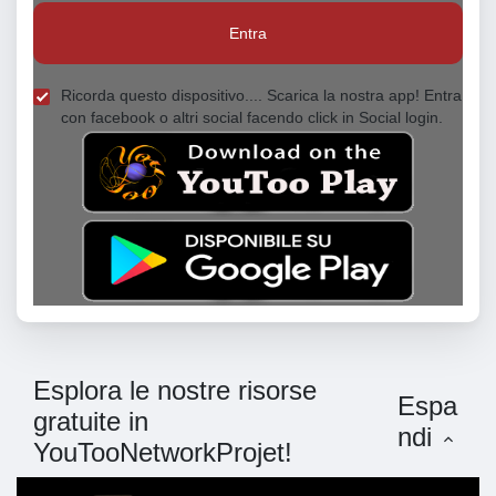
Entra
Ricorda questo dispositivo.... Scarica la nostra app! Entra
con facebook o altri social facendo click in Social login.
Esplora le nostre risorse
Espa
gratuite in
ndi
YouTooNetworkProjet!