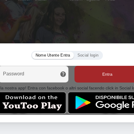
Nome Utente Entra
Social login
Password
Entra
la nostra app! Entra con facebook o altri social facendo click in Social l