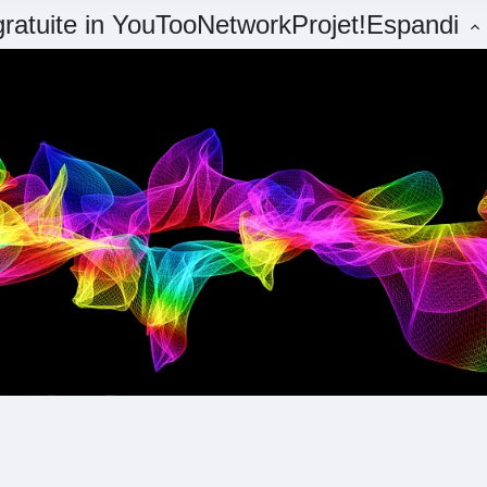
 gratuite in YouTooNetworkProjet!
Espandi