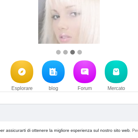
Esplorare
blog
Forum
Mercato
i d'uso
Privacy Policy
Contattaci
Su di noi
blog
Forum
·
·
·
·
·
per assicurarti di ottenere la migliore esperienza sul nostro sito web.
Pe
acebook
video
YouTooShortVideo
YouTooFreeSpin
Ling
·
·
·
·