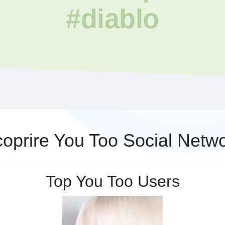
#diablo
oprire You Too Social Netw
Top You Too Users