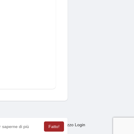
Mercato
sagas
Termini Utilizzo Login
·
·
·
r saperne di più
Fatto!
ua