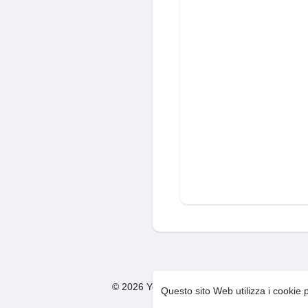
© 2026 You Too Social Network
Condizion
·
Questo sito Web utilizza i cookie 
F