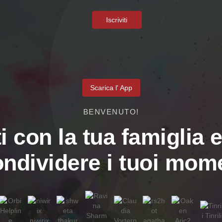
Iscriviti
Scarica l' App
BENVENUTO!
i con la tua famiglia e
ondividere i tuoi mome