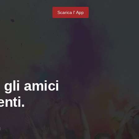
Scarica l' App
 gli amici
nti.