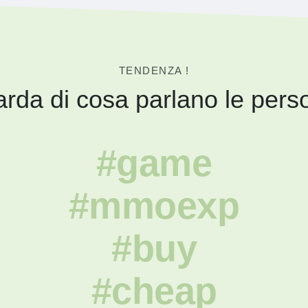
TENDENZA !
rda di cosa parlano le pers
#game
#mmoexp
#buy
#cheap