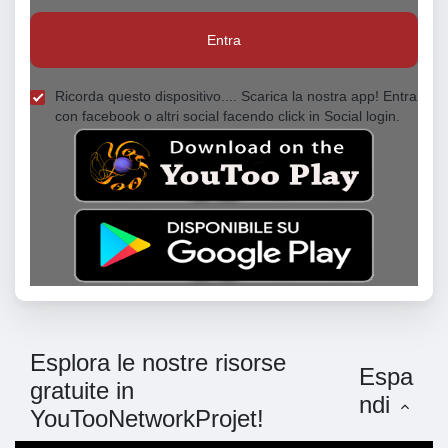
Entra
Ricorda questo dispositivo.... Scarica la nostra app! Entra
con facebook o altri social facendo click in Social login.
Esplora le nostre risorse
Espa
gratuite in
ndi
YouTooNetworkProjet!