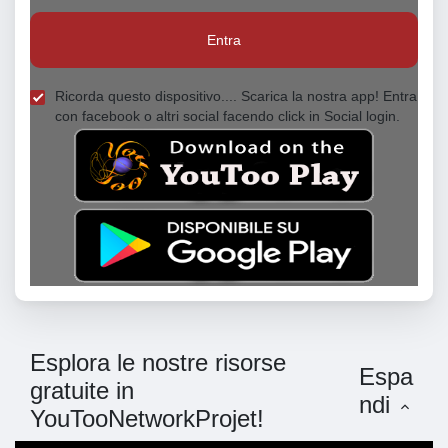
Entra
Ricorda questo dispositivo.... Scarica la nostra app! Entra
con facebook o altri social facendo click in Social login.
Esplora le nostre risorse
Espa
gratuite in
ndi
YouTooNetworkProjet!