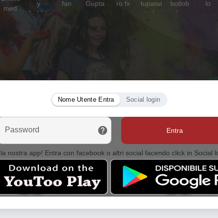
Nome Utente Entra
Social login
Password
Entra
la nostra app! Entra con facebook o altri social facendo click in Social l