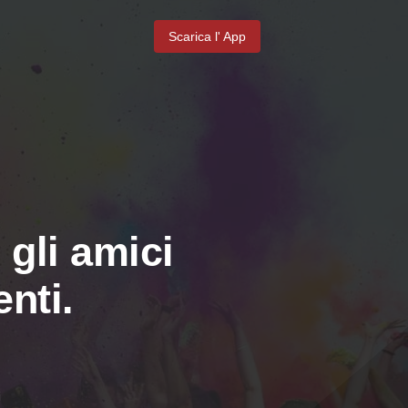
Scarica l' App
 gli amici
nti.