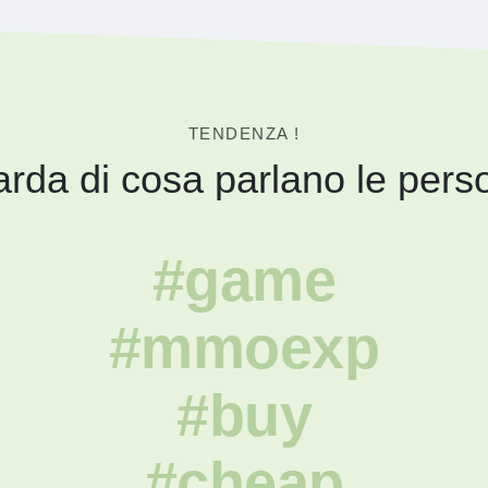
TENDENZA !
rda di cosa parlano le pers
#game
#mmoexp
#buy
#cheap