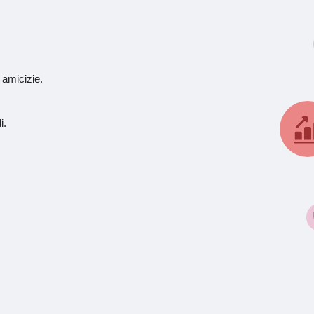
 amicizie.
i.