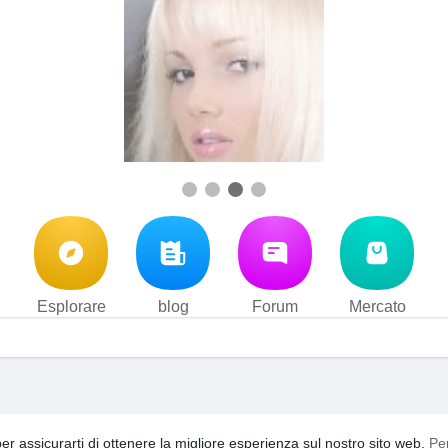
Esplorare
blog
Forum
Mercato
i d'uso
Privacy Policy
Contattaci
Su di noi
blog
Forum
·
·
·
·
·
per assicurarti di ottenere la migliore esperienza sul nostro sito web.
Pe