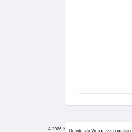
© 2026 You Too Social Network
Condizion
·
Questo sito Web utilizza i cookie 