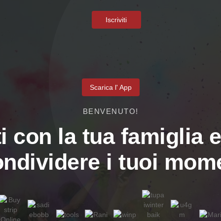
Iscriviti
Scarica l' App
BENVENUTO!
i con la tua famiglia e
ondividere i tuoi mome