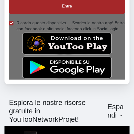
Entra
Ricorda questo dispositivo.... Scarica la nostra app! Entra
con facebook o altri social facendo click in Social login.
Esplora le nostre risorse
Espa
gratuite in
ndi
YouTooNetworkProjet!