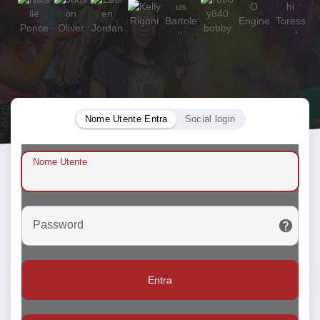
Nome Utente Entra
Social login
Nome Utente
Password
Entra