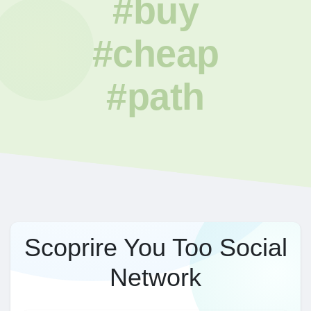
#buy
#cheap
#path
Scoprire You Too Social
Network