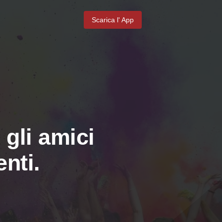
Scarica l' App
 gli amici
nti.