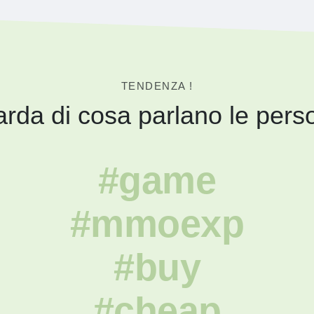
TENDENZA !
rda di cosa parlano le pers
#game
#mmoexp
#buy
#cheap