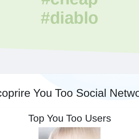
#diablo
oprire You Too Social Netw
Top You Too Users