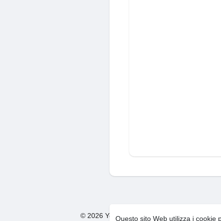
© 2026 You Too Social Network
Condizion
·
Questo sito Web utilizza i cookie 