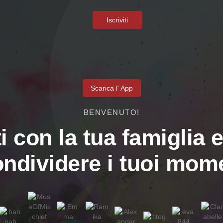
Iscriviti
Scarica l' App
BENVENUTO!
i con la tua famiglia e
ondividere i tuoi mome