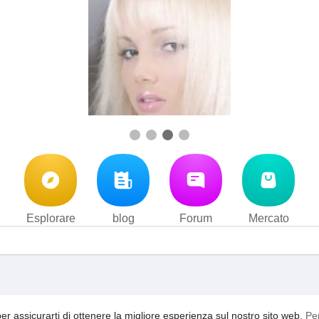
Esplorare
blog
Forum
Mercato
i d'uso
Privacy Policy
Contattaci
Su di noi
blog
Forum
·
·
·
·
·
per assicurarti di ottenere la migliore esperienza sul nostro sito web.
Pe