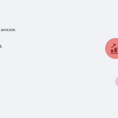
 amicizie.
i.