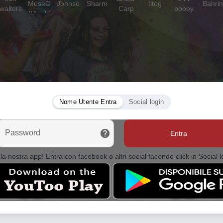
Nome Utente Entra
Social login
Password
Entra
la nostra app! Entra con facebook o altri social facendo click in Social l