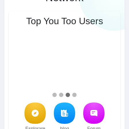
Top You Too Users
Esplorare
blog
Forum