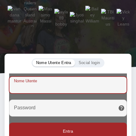
Nome Utente Entra
Social login
Nome Utente
Password
Entra