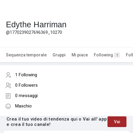
Edythe Harriman
@1770239027696369_10270
Sequenza temporale
Gruppi
Mi piace
Following
Fol
1
1 Following
0 Followers
0 messaggi
Maschio
Crea il tuo video di tendenza qui o Vai all' app
Vai
e crea il tuo canale!