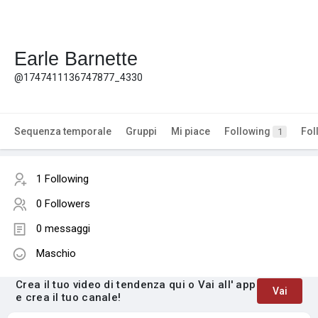
Earle Barnette
@1747411136747877_4330
Sequenza temporale
Gruppi
Mi piace
Following
Fol
1
1 Following
0 Followers
0 messaggi
Maschio
Crea il tuo video di tendenza qui o Vai all' app
Vai
e crea il tuo canale!