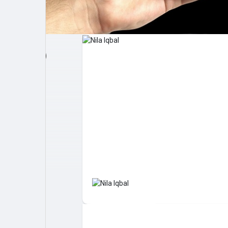
Post popolari
Giochi
Film
Lavori
offerte
finanziamenti