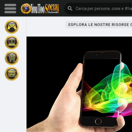
ESPLORA LE NOSTRE RISORSE
Sfoglia gli eventi
I miei eventi
Sfoglia gli articoli
Gli ultimi prodotti
Forum
Esplorare